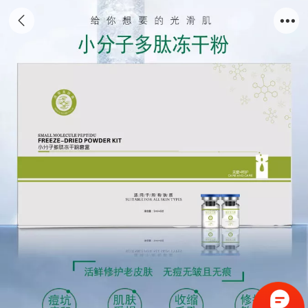
冻干粉套盒