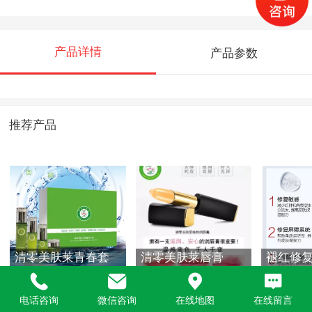
产品详情
产品参数
推荐产品
清零美肤莱青春套
清零美肤莱唇膏
褪红修
电话咨询
微信咨询
在线地图
在线留言